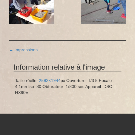
Navigation
←
Impressions
des
Information relative à l'image
articles
Taille réelle:
2592×1944
px
Ouverture : f/3.5
Focale:
4.1mn
Iso: 80
Obturateur: 1/800 sec
Appareil: DSC-
HX90V