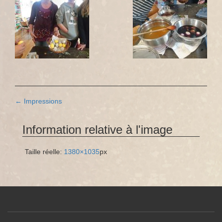
Navigation
←
Impressions
des
Information relative à l'image
articles
Taille réelle:
1380×1035
px