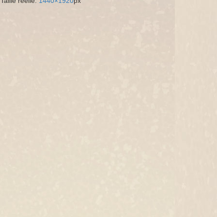
Taille réelle:
1440×1920
px