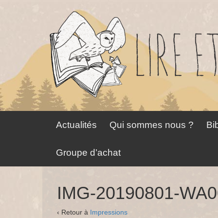
Aller
Sauter
au
au
contenu
menu
principal
Actualités
Qui sommes nous ?
Bib
Groupe d’achat
IMG-20190801-WA0
‹ Retour à
Impressions