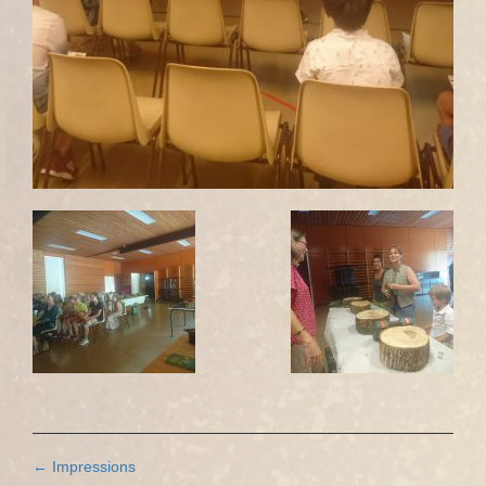
Navigation
←
Impressions