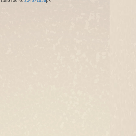
Taille réelle:
2048×1536
px