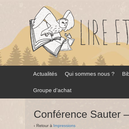
Aller
Sauter
au
au
contenu
menu
principal
Actualités
Qui sommes nous ?
Bib
Groupe d’achat
Conférence Sauter –
‹ Retour à
Impressions