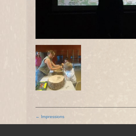
Navigation
←
Impressions
des