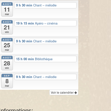
AOÛT
9 h 30 min
Chant – mélodie
11
mar
AOÛT
19 h 15 min
Apéro – cinéma
21
ven
AOÛT
9 h 30 min
Chant – mélodie
25
mar
AOÛT
15 h 00 min
Bibliothèque
28
ven
SEP
9 h 30 min
Chant – mélodie
8
mar
Voir le calendrier
Informations: