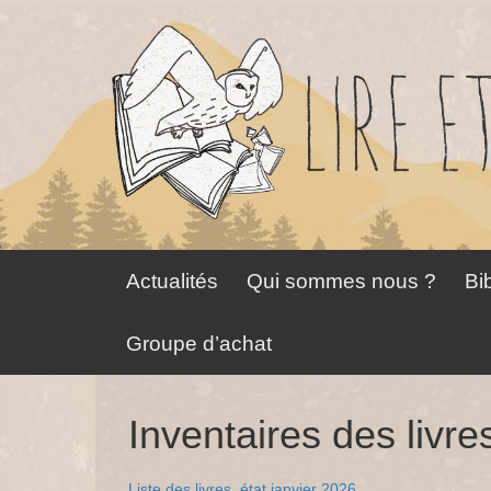
Aller
Sauter
au
au
contenu
menu
principal
Actualités
Qui sommes nous ?
Bib
Groupe d’achat
Inventaires des livre
L
iste des livres, état janvier 2026